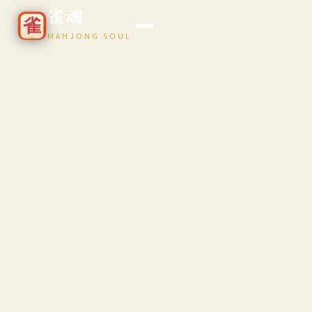
雀魂
MAHJONG SOUL