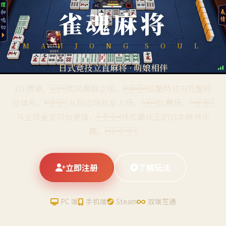
雀魂麻将
M A H J O N G S O U L
日式竞技立直麻将 · 萌娘相伴
3D 牌桌、和风萌娘立绘、炫酷特效与完整段
位体系，从段位场到友人场、比赛场，
与全球雀友同台竞技，体验最纯正的日本麻将乐
趣。
立即注册
了解玩法
PC 端
手机端
Steam
双端互通