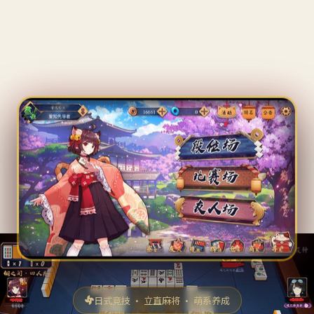
日式竞技 · 立直麻将 · 萌系养成